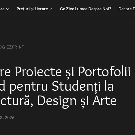
are
Prețuri și Livrare
Ce Zice Lumea Despre Noi?
Despre E
OG EZPRINT
re Proiecte și Portofolii
d pentru Studenți la
ctură, Design și Arte
 3, 2026