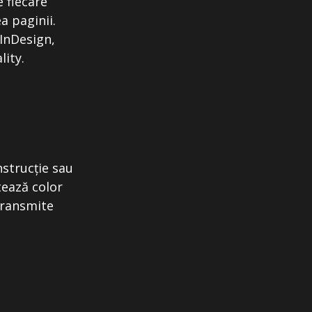
 fiecare
a paginii.
(InDesign,
lity.
nstrucție sau
tează color
 transmite