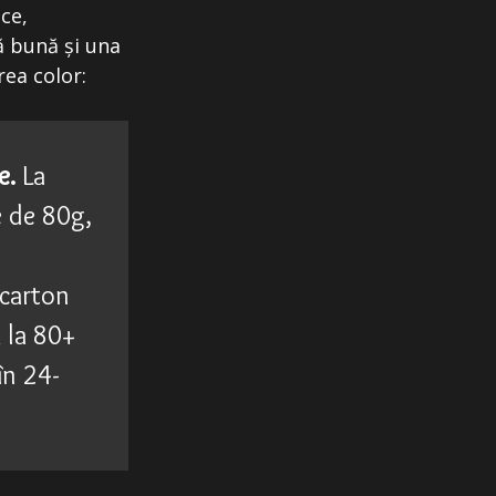
ce,
ă bună și una
rea color:
e.
La
e de 80g,
 carton
ă la 80+
în 24-