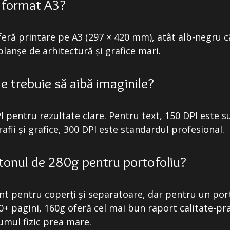
e format A3?
feră printare pe A3 (297 × 420 mm), atât alb-negru câ
planșe de arhitectură și grafice mari.
ie trebuie să aibă imaginile?
 pentru rezultate clare. Pentru text, 150 DPI este su
afii și grafice, 300 DPI este standardul profesional.
tonul de 280g pentru portofoliu?
nt pentru coperți și separatoare, dar pentru un por
+ pagini, 160g oferă cel mai bun raport calitate-prac
umul fizic prea mare.