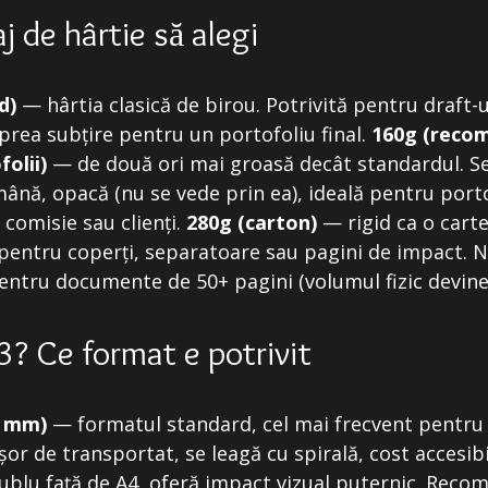
 de hârtie să alegi
d)
— hârtia clasică de birou. Potrivită pentru draft-ur
 prea subțire pentru un portofoliu final.
160g (reco
olii)
— de două ori mai groasă decât standardul. S
nă, opacă (nu se vede prin ea), ideală pentru porto
 comisie sau clienți.
280g (carton)
— rigid ca o carte 
entru coperți, separatoare sau pagini de impact. N
ntru documente de 50+ pagini (volumul fizic devine
3? Ce format e potrivit
7 mm)
— formatul standard, cel mai frecvent pentru 
or de transportat, se leagă cu spirală, cost accesibi
blu față de A4, oferă impact vizual puternic. Reco