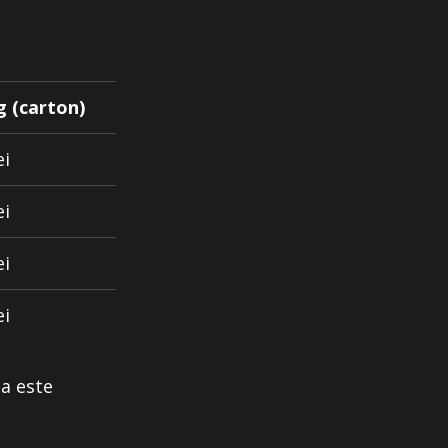
g (carton)
ei
ei
ei
ei
ea este