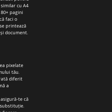
 similar cu A4
 80+ pagini
ă faci o
 se printează
ași document.
ea pixelate
mului tău.
ată diferit
imă a
 asigură-te că
substituție.