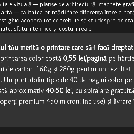
 ta e vizuală — planșe de arhitectură, machete grafi
 artă — calitatea printării face diferența între o not
est ghid acoperă tot ce trebuie să știi despre printa
ate, sfaturi tehnice și costuri reale.
iul tău merită o printare care să-i facă dreptat
 printarea color costă
0,55 lei/pagină
pe hârti
ni de carton 160g și 280g pentru un rezultat
 Un portofoliu tipic de 40 de pagini color pe
stă aproximativ
40-50 lei
, cu spiralare gratuit
coperți premium 450 microni incluse) și livrare 