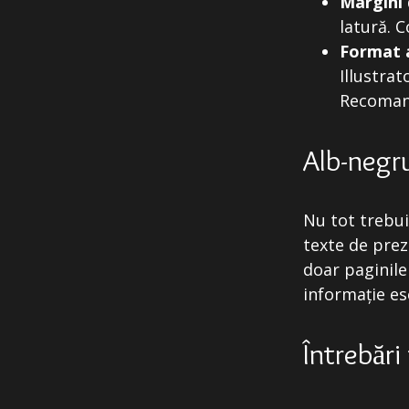
Margini 
latură. 
Format 
Illustrat
Recoma
Alb-negru
Nu tot trebui
texte de prez
doar paginile
informație es
Întrebări