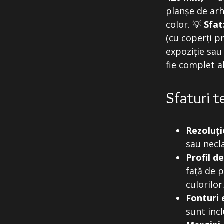
planșe de arh
color. 💡
Sfat
(cu coperți p
expoziție sau
fie complet a
Sfaturi t
Rezoluți
sau necla
Profil d
față de 
culorilor
Fonturi
sunt incl