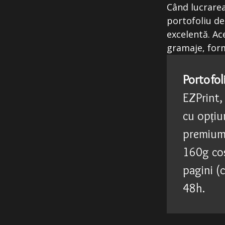
Când lucrarea
portofoliu de
excelentă. Ac
gramaje, form
Portofol
EZPrint,
cu opțiu
premium.
160g co
pagini (
48h.