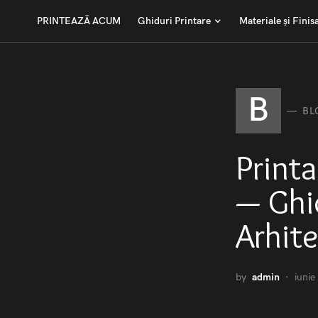
PRINTEAZĂ ACUM
Ghiduri Printare
Materiale și Finis
B
BL
Printa
— Ghi
Arhite
by
admin
iunie