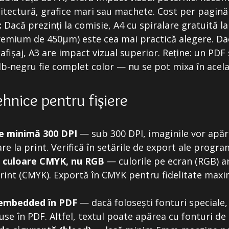
itectură, grafice mari sau machete. Cost per pagină
:
Dacă prezinți la comisie, A4 cu spiralare gratuită la
remium de 450μm) este cea mai practică alegere. Dac
 afișaj, A3 are impact vizual superior. Reține: un PDF
lb-negru fie complet color — nu se pot mixa în acel
ehnice pentru fișiere
e minimă 300 DPI
— sub 300 DPI, imaginile vor apăr
re la print. Verifică în setările de export ale progra
e culoare CMYK, nu RGB
— culorile pe ecran (RGB) ar
print (CMYK). Exportă în CMYK pentru fidelitate max
.
 embedded în PDF
— dacă folosești fonturi speciale,
use în PDF. Altfel, textul poate apărea cu fonturi de 