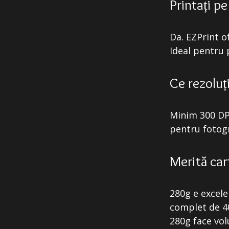
Printați p
Da. EZPrint o
Ideal pentru 
Ce rezoluț
Minim 300 DPI
pentru fotogr
Merită car
280g e excele
complet de 40
280g face vol