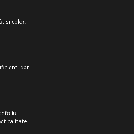
t și color.
ficient, dar
tofoliu
ticalitate.