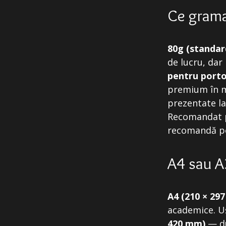
Ce gramaj
80g (standar
de lucru, dar
pentru portof
premium în mâ
prezentate la
Recomandat p
recomandă pe
A4 sau A
A4 (210 × 29
academice. Uș
420 mm)
— du