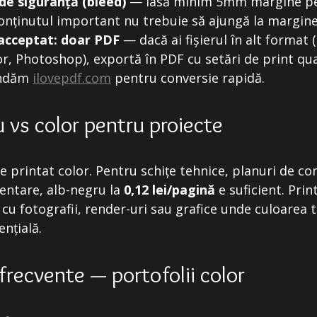
de siguranță (bleed)
— lasă minim 5mm margine pe
Conținutul important nu trebuie să ajungă la margine
acceptat: doar PDF
— dacă ai fișierul în alt format 
or, Photoshop), exportă în PDF cu setări de print qua
ndăm
ilovepdf.com
pentru conversie rapidă.
 vs color pentru proiecte
e printat color. Pentru schițe tehnice, planuri de co
entare, alb-negru la
0,12 lei/pagină
e suficient. Prin
 cu fotografii, render-uri sau grafice unde culoarea
ențială.
 frecvente — portofolii color