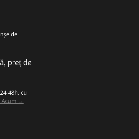
anșe de
ă, preț de
 24-48h, cu
ă Acum →