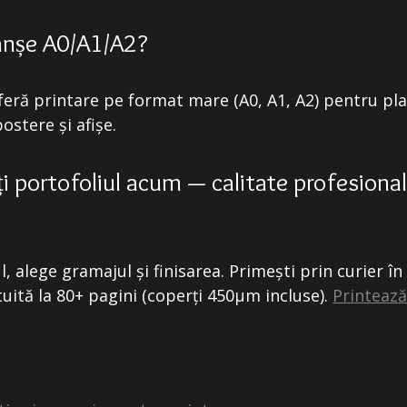
lanșe A0/A1/A2?
feră printare pe format mare (A0, A1, A2) pentru pl
ostere și afișe.
ți portofoliul acum — calitate profesional
, alege gramajul și finisarea. Primești prin curier în
tuită la 80+ pagini (coperți 450μm incluse).
Printeaz