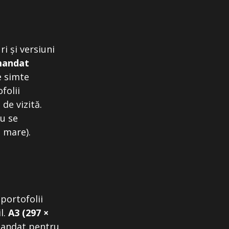
i și versiuni
mandat
e simte
folii
de vizită.
u se
 mare).
portofolii
l.
A3 (297 ×
mandat pentru