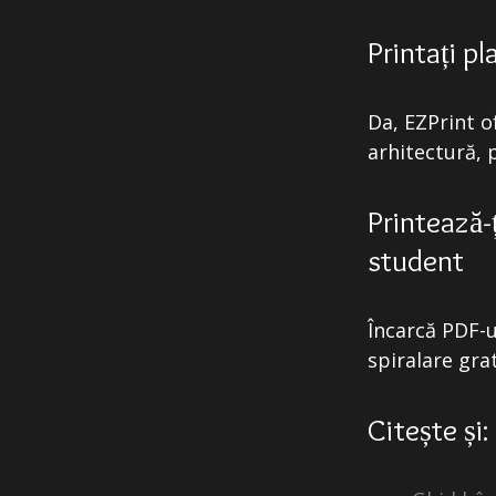
Printați p
Da, EZPrint o
arhitectură, p
Printează-
student
Încarcă PDF-ul
spiralare gra
Citește și: