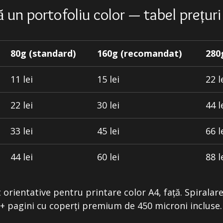
 un portofoliu color — tabel prețuri
80g (standard)
160g (recomandat)
280
11 lei
15 lei
22 l
22 lei
30 lei
44 l
33 lei
45 lei
66 l
44 lei
60 lei
88 l
t orientative pentru printare color A4, față. Spiralar
0+ pagini cu coperți premium de 450 microni incluse.