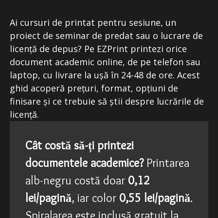
Ai cursuri de printat pentru sesiune, un
proiect de seminar de predat sau o lucrare de
licență de depus? Pe EZPrint printezi orice
document academic online, de pe telefon sau
laptop, cu livrare la ușă în 24-48 de ore. Acest
ghid acoperă prețuri, format, opțiuni de
finisare și ce trebuie să știi despre lucrările de
licență.
Cât costă să-ți printezi
documentele academice?
Printarea
alb-negru costă doar
0,12
lei/pagină
, iar color
0,55 lei/pagină
.
Spiralarea este inclusă gratuit la