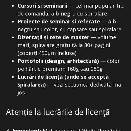
Cursuri și seminarii
— cel mai popular tip
de comandă, alb-negru cu spiralare
Proiecte de seminar și referate
— alb-
negru sau color, cu capsare sau spiralare
Dizertații și teze de master
— volume
mari, spiralare gratuită la 80+ pagini
(coperți 450μm incluse)
Portofolii (design, arhitectură)
— color
pe hârtie premium 160g sau 280g
Lucrări de licență (unde se acceptă
spiralarea)
— vezi secțiunea dedicată mai
jos
Atenție la lucrările de licență
⚠️
Important:
Multe universități din România