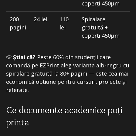
coperți 450μm
200
24 lei
110
Spiralare
pagini
lei
gratuită +
coperți 450μm
💡
Știai că?
Peste 60% din studenții care
comandă pe EZPrint aleg varianta alb-negru cu
spiralare gratuită la 80+ pagini — este cea mai
economică opțiune pentru cursuri, proiecte și
referate.
Ce documente academice poți
printa