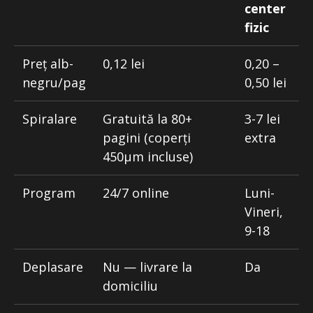
center
fizic
Preț alb-
0,12 lei
0,20 –
negru/pag
0,50 lei
Spiralare
Gratuită la 80+
3-7 lei
pagini (coperți
extra
450μm incluse)
Program
24/7 online
Luni-
Vineri,
9-18
Deplasare
Nu — livrare la
Da
domiciliu