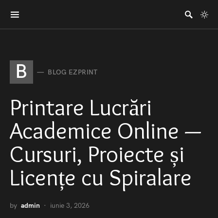
B
BLOG EZPRINT
Printare Lucrări
Academice Online —
Cursuri, Proiecte și
Licențe cu Spiralare
by
admin
iunie 3, 2026