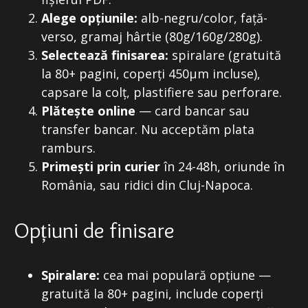
Alege opțiunile:
alb-negru/color, față-
verso, gramaj hârtie (80g/160g/280g).
Selectează finisarea:
spiralare (gratuită
la 80+ pagini, coperți 450μm incluse),
capsare la colț, plastifiere sau perforare.
Plătește online
— card bancar sau
transfer bancar. Nu acceptăm plata
ramburs.
Primești prin curier
în 24-48h, oriunde în
România, sau ridici din Cluj-Napoca.
Opțiuni de finisare
Spiralare:
cea mai populară opțiune —
gratuită la 80+ pagini, include coperți