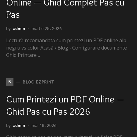
Online — Ghid Complet Pas cu
Pas
by
admin
martie 28, 2026
Lectură recomandată cum printezi un PDF online alb-
negru vs color Acasă › Blog › Configurare documente
Ghid Printare…
B
BLOG EZPRINT
Cum Printezi un PDF Online —
Ghid Pas cu Pas 2026
by
admin
mai 18, 2026