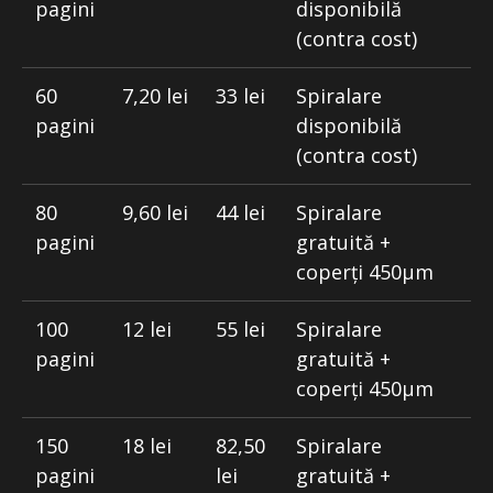
pagini
disponibilă
(contra cost)
60
7,20 lei
33 lei
Spiralare
pagini
disponibilă
(contra cost)
80
9,60 lei
44 lei
Spiralare
pagini
gratuită +
coperți 450μm
100
12 lei
55 lei
Spiralare
pagini
gratuită +
coperți 450μm
150
18 lei
82,50
Spiralare
pagini
lei
gratuită +