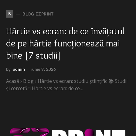
B
BLOG EZPRINT
Hârtie vs ecran: de ce învățatul
de pe hârtie funcționează mai
bine [7 studii]
by
admin
iunie 9, 2026
Acasă › Blog › Hârtie vs ecran: studiu științific 📚 Studii
și cercetări Hârtie vs ecran: de ce…