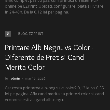
Ghid complet pas cu pas: cum printezi un fisier PDF
online pe EZPrint. Upload, configurare, plata si livrare
in 24-48h. De la 0,12 lei per pagina.
B
BLOG EZPRINT
Printare Alb-Negru vs Color —
Diferente de Pret si Cand
Merita Color
by
admin
mai 18, 2026
Cat costa printarea alb-negru vs color? 0,12 lei vs 0,55
lei pe pagina. Afla cand merita sa printezi color si cand
economisesti alegand alb-negru.