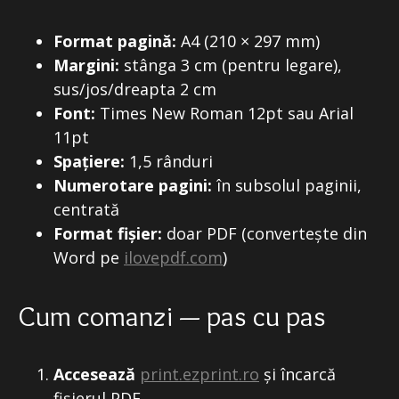
Format pagină:
A4 (210 × 297 mm)
Margini:
stânga 3 cm (pentru legare),
sus/jos/dreapta 2 cm
Font:
Times New Roman 12pt sau Arial
11pt
Spațiere:
1,5 rânduri
Numerotare pagini:
în subsolul paginii,
centrată
Format fișier:
doar PDF (convertește din
Word pe
ilovepdf.com
)
Cum comanzi — pas cu pas
Accesează
print.ezprint.ro
și încarcă
fișierul PDF.