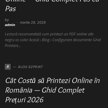
Pas
by
martie 28, 2026
admin
Lectură recomandată cum printezi un PDF online alb-
negru vs color Acasă › Blog › Configurare documente Ghid
Printare…
B
BLOG EZPRINT
Cât Costă să Printezi Online în
România — Ghid Complet
Prețuri 2026