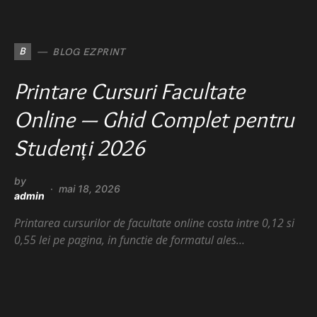
B
BLOG EZPRINT
Printare Cursuri Facultate
Online — Ghid Complet pentru
Studenți 2026
by
mai 18, 2026
admin
Printarea cursurilor de facultate online costa intre 0,12 si
0,55 lei pe pagina, in functie de formatul ales…