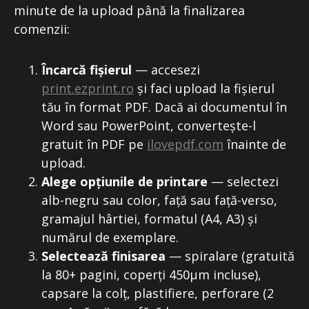
minute de la upload până la finalizarea
comenzii:
Încarcă fișierul
— accesezi
print.ezprint.ro
și faci upload la fișierul
tău în format PDF. Dacă ai documentul în
Word sau PowerPoint, convertește-l
gratuit în PDF pe
ilovepdf.com
înainte de
upload.
Alege opțiunile de printare
— selectezi
alb-negru sau color, față sau față-verso,
gramajul hârtiei, formatul (A4, A3) și
numărul de exemplare.
Selectează finisarea
— spiralare (gratuită
la 80+ pagini, coperți 450μm incluse),
capsare la colț, plastifiere, perforare (2