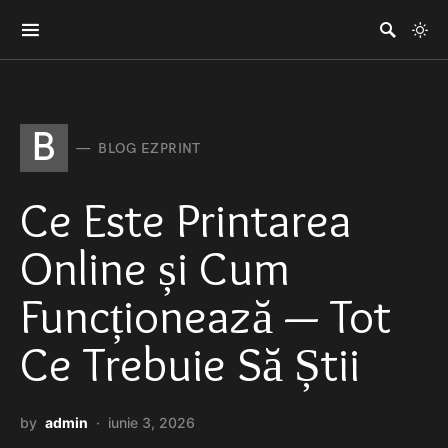
B
BLOG EZPRINT
Ce Este Printarea
Online și Cum
Funcționează — Tot
Ce Trebuie Să Știi
by
admin
iunie 3, 2026