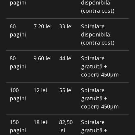
pagini
disponibilă
(contra cost)
60
7,20 lei
33 lei
Spiralare
pagini
disponibilă
(contra cost)
80
9,60 lei
44 lei
Spiralare
pagini
gratuită +
coperți 450μm
100
12 lei
55 lei
Spiralare
pagini
gratuită +
coperți 450μm
150
18 lei
82,50
Spiralare
pagini
lei
gratuită +