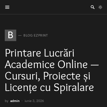
B
BLOG EZPRINT
Printare Lucrări
Academice Online —
Cursuri, Proiecte și
Licențe cu Spiralare
by
admin
iunie 3, 2026