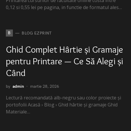
Printarea cursurilor de facultate online costa intre
0,12 si 0,55 lei pe pagina, in functie de formatul ales…
B
BLOG EZPRINT
Ghid Complet Hârtie și Gramaje
pentru Printare — Ce Să Alegi și
Când
by
admin
martie 28, 2026
Lectură recomandată alb-negru sau color proiecte și
portofolii Acasă › Blog › Ghid hârtie și gramaje Ghid
Materiale…