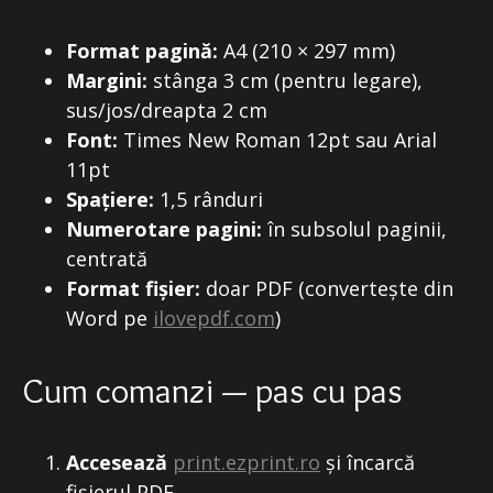
Format pagină:
A4 (210 × 297 mm)
Margini:
stânga 3 cm (pentru legare),
sus/jos/dreapta 2 cm
Font:
Times New Roman 12pt sau Arial
11pt
Spațiere:
1,5 rânduri
Numerotare pagini:
în subsolul paginii,
centrată
Format fișier:
doar PDF (convertește din
Word pe
ilovepdf.com
)
Cum comanzi — pas cu pas
Accesează
print.ezprint.ro
și încarcă
fișierul PDF.