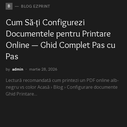
B
BLOG EZPRINT
Cum Să-ți Configurezi
Documentele pentru Printare
Online — Ghid Complet Pas cu
Pas
by
admin
martie 28, 2026
Lectură recomandată cum printezi un PDF online alb-
negru vs color Acasă › Blog › Configurare documente
Ghid Printare…