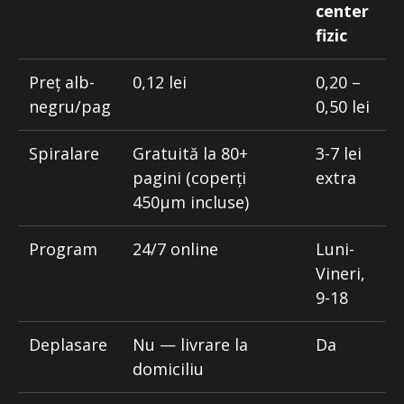
center
fizic
Preț alb-
0,12 lei
0,20 –
negru/pag
0,50 lei
Spiralare
Gratuită la 80+
3-7 lei
pagini (coperți
extra
450μm incluse)
Program
24/7 online
Luni-
Vineri,
9-18
Deplasare
Nu — livrare la
Da
domiciliu