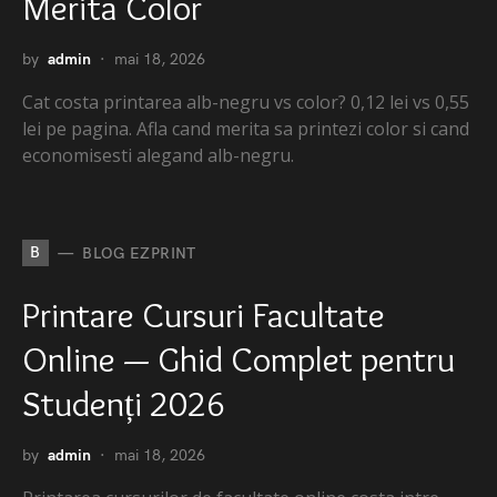
Merita Color
by
admin
mai 18, 2026
Cat costa printarea alb-negru vs color? 0,12 lei vs 0,55
lei pe pagina. Afla cand merita sa printezi color si cand
economisesti alegand alb-negru.
B
BLOG EZPRINT
Printare Cursuri Facultate
Online — Ghid Complet pentru
Studenți 2026
by
admin
mai 18, 2026