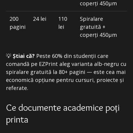
coperți 450μm
200
24 lei
110
Spiralare
pagini
lei
gratuită +
coperți 450μm
💡
Știai că?
Peste 60% din studenții care
comandă pe EZPrint aleg varianta alb-negru cu
spiralare gratuită la 80+ pagini — este cea mai
economică opțiune pentru cursuri, proiecte și
referate.
Ce documente academice poți
printa