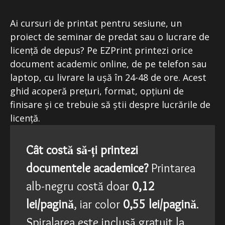
Ai cursuri de printat pentru sesiune, un
proiect de seminar de predat sau o lucrare de
licență de depus? Pe EZPrint printezi orice
document academic online, de pe telefon sau
laptop, cu livrare la ușă în 24-48 de ore. Acest
ghid acoperă prețuri, format, opțiuni de
finisare și ce trebuie să știi despre lucrările de
licență.
Cât costă să-ți printezi
documentele academice?
Printarea
alb-negru costă doar
0,12
lei/pagină
, iar color
0,55 lei/pagină
.
Spiralarea este inclusă gratuit la