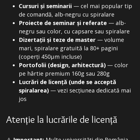
Cursuri și seminarii
— cel mai popular tip
de comandă, alb-negru cu spiralare
Proiecte de seminar și referate
— alb-
negru sau color, cu capsare sau spiralare
Dizertații și teze de master
— volume
mari, spiralare gratuită la 80+ pagini
(coperți 450μm incluse)
Portofolii (design, arhitectură)
— color
pe hârtie premium 160g sau 280g
Lucrări de licență (unde se acceptă
spiralarea)
— vezi secțiunea dedicată mai
jos
Atenție la lucrările de licență
⚠️
Important:
Multe universități din România