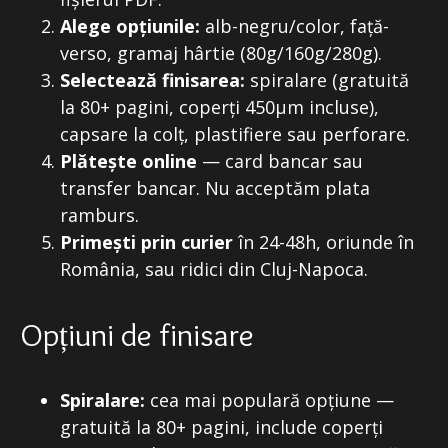
Alege opțiunile:
alb-negru/color, față-
verso, gramaj hârtie (80g/160g/280g).
Selectează finisarea:
spiralare (gratuită
la 80+ pagini, coperți 450μm incluse),
capsare la colț, plastifiere sau perforare.
Plătește online
— card bancar sau
transfer bancar. Nu acceptăm plata
ramburs.
Primești prin curier
în 24-48h, oriunde în
România, sau ridici din Cluj-Napoca.
Opțiuni de finisare
Spiralare:
cea mai populară opțiune —
gratuită la 80+ pagini, include coperți